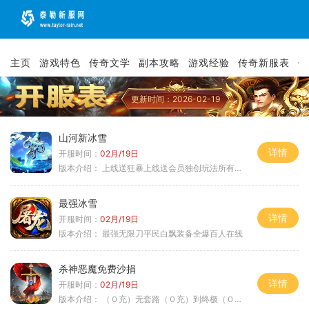
主页
游戏特色
传奇文学
副本攻略
游戏经验
传奇新服表
传
更新时间：2026-02-19
山河新冰雪
详情
开服时间：
02月/19日
版本介绍：
上线送狂暴上线送会员独创玩法所有装备靠
最强冰雪
详情
开服时间：
02月/19日
版本介绍：
最强无限刀平民白飘装备全爆百人在线
杀神恶魔免费沙捐
详情
开服时间：
02月/19日
版本介绍：
（０充）无套路（０充）到终极（０充）爽