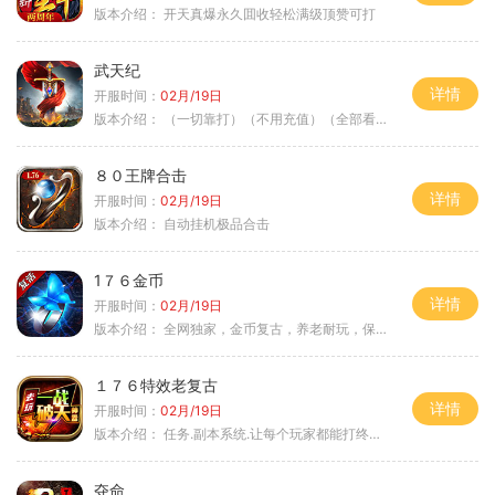
版本介绍：
开天真爆永久囬收轻松满级顶赞可打
武天纪
详情
开服时间：
02月/19日
版本介绍：
（一切靠打）（不用充值）（全部看脸）
８０王牌合击
详情
开服时间：
02月/19日
版本介绍：
自动挂机极品合击
1７６金币
详情
开服时间：
02月/19日
版本介绍：
全网独家，金币复古，养老耐玩，保底回収
１７６特效老复古
详情
开服时间：
02月/19日
版本介绍：
任务.副本系统.让每个玩家都能打终极BOSS
夺命