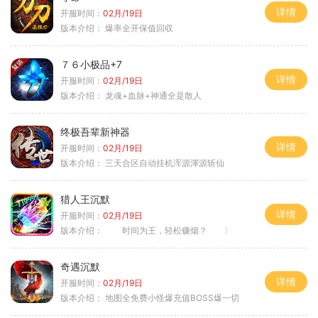
详情
开服时间：
02月/19日
版本介绍：
爆率全开保值回収
７６小极品+7
详情
开服时间：
02月/19日
版本介绍：
龙魂+血脉+神通全是散人
终极吾辈新神器
详情
开服时间：
02月/19日
版本介绍：
三天合区自动挂机浑源渾源斩仙
猎人王沉默
详情
开服时间：
02月/19日
版本介绍：
时间为王，轻松赚烟？ 〉
奇遇沉默
详情
开服时间：
02月/19日
版本介绍：
地图全免费小怪爆充值BOSS爆一切