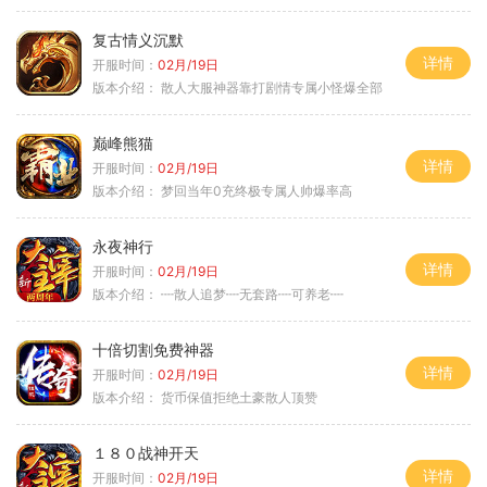
复古情义沉默
详情
开服时间：
02月/19日
版本介绍：
散人大服神器靠打剧情专属小怪爆全部
巅峰熊猫
详情
开服时间：
02月/19日
版本介绍：
梦回当年0充终极专属人帅爆率高
永夜神行
详情
开服时间：
02月/19日
版本介绍：
┉散人追梦┉无套路┉可养老┉
十倍切割免费神器
详情
开服时间：
02月/19日
版本介绍：
货币保值拒绝土豪散人顶赞
１８０战神开天
详情
开服时间：
02月/19日